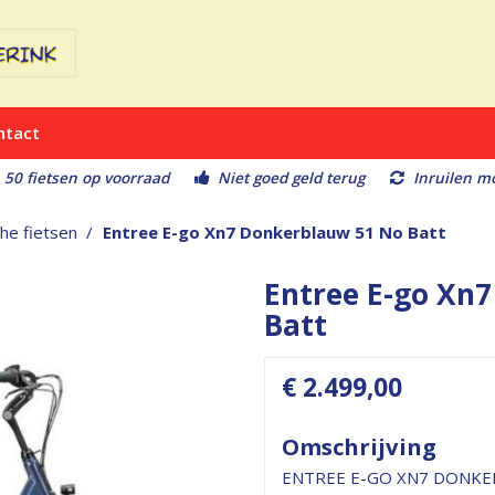
ntact
 50 fietsen op voorraad
Niet goed geld terug
Inruilen mo
che fietsen
Entree E-go Xn7 Donkerblauw 51 No Batt
Entree E-go Xn
Batt
€ 2.499,00
Omschrijving
ENTREE E-GO XN7 DONKE