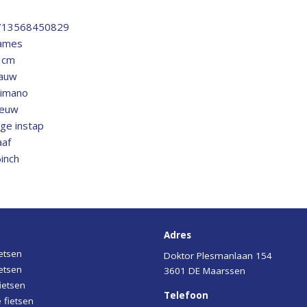
713568450829
ames
1cm
lauw
himano
ieuw
ge instap
af
inch
Adres
etsen
Doktor Plesmanlaan 154
etsen
3601 DE Maarssen
ietsen
Telefoon
 fietsen