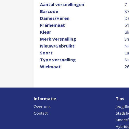
Aantal versnellingen
7
Barcode
8
Dames/Heren
D
Framemaat
5
Kleur
B
Merk versnelling
S
Nieuw/Gebruikt
N
Soort
La
Type versnelling
Na
Wielmaat
26
Informatie
Tips
Over ons
Jeugdfi
Contact
Stadsfi
Kinderf
Hybride